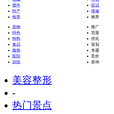
摆件
应试
特产
维修
推荐
推荐
宠物
推广
特色
页面
狗狗
优化
食品
策划
服饰
专题
医院
竞价
训练
咨询
美容整形
-
热门景点