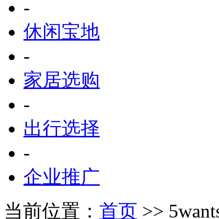
-
休闲宝地
-
家居选购
-
出行选择
-
企业推广
当前位置：
首页
>> 5wan