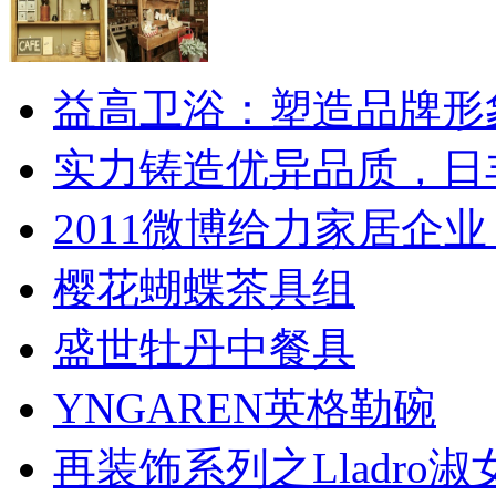
益高卫浴：塑造品牌形
实力铸造优异品质，日
2011微博给力家居企业
樱花蝴蝶茶具组
盛世牡丹中餐具
YNGAREN英格勒碗
再装饰系列之Lladro淑