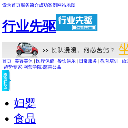
设为首页
服务简介
成功案例
网站地图
行业先驱
首页
|
美容美体
|
医疗保健
|
餐饮娱乐
|
日常服务
|
教育培训
|
旅
·
趋势专家
·
网营学院
·
慈善公益
妇婴
食品