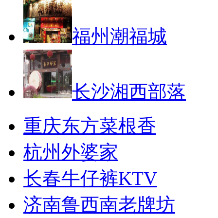
福州潮福城
长沙湘西部落
重庆东方菜根香
杭州外婆家
长春牛仔裤KTV
济南鲁西南老牌坊