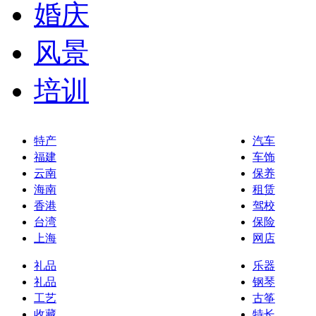
婚庆
风景
培训
特产
汽车
福建
车饰
云南
保养
海南
租赁
香港
驾校
台湾
保险
上海
网店
礼品
乐器
礼品
钢琴
工艺
古筝
收藏
特长