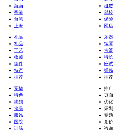
海南
租赁
香港
驾校
台湾
保险
上海
网店
礼品
乐器
礼品
钢琴
工艺
古筝
收藏
特长
摆件
应试
特产
维修
推荐
推荐
宠物
推广
特色
页面
狗狗
优化
食品
策划
服饰
专题
医院
竞价
训练
咨询