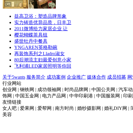
益高卫浴：塑造品牌形象
实力铸造优异品质，日丰卫
2011微博给力家居企业 让
樱花蝴蝶茶具组
盛世牡丹中餐具
YNGAREN英格勒碗
再装饰系列之Lladro淑女
80后潮流主妇最爱创意小家
飞利浦LED家居照明等你回
关于5wants
服务简介
成功案例
企业推广
媒体合作
成员招募
网
行业网站
创业网 | 钢铁网 | 成功领袖网 | 时尚品牌网 | 中国公关网 | 汽车动
饰网 | 中国五金网 | 电力产品网 | 中华印刷港 | 中国服装网 | 
友情链接
女人吧 | 爱果网 | 爱帮网 | 南方时尚 | 婚纱摄影网 | 婚礼DIY网 |
美容