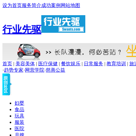
设为首页
服务简介
成功案例
网站地图
行业先驱
首页
|
美容美体
|
医疗保健
|
餐饮娱乐
|
日常服务
|
教育培训
|
旅
·
趋势专家
·
网营学院
·
慈善公益
妇婴
食品
玩具
服装
医院
月嫂