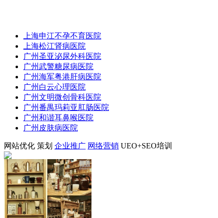
上海申江不孕不育医院
上海松江肾病医院
广州圣亚泌尿外科医院
广州武警糖尿病医院
广州海军粤港肝病医院
广州白云心理医院
广州文明微创骨科医院
广州番禺玛莉亚肛肠医院
广州和谐耳鼻喉医院
广州皮肤病医院
网站优化
策划
企业推广
网络营销
UEO+SEO培训