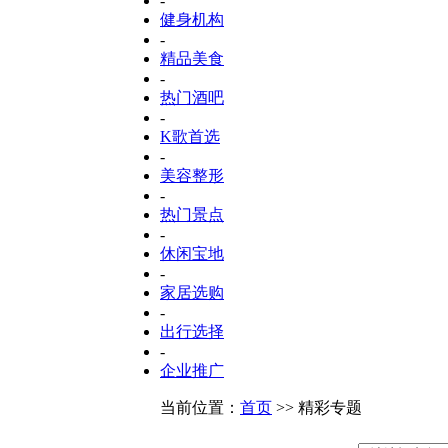
-
健身机构
-
精品美食
-
热门酒吧
-
K歌首选
-
美容整形
-
热门景点
-
休闲宝地
-
家居选购
-
出行选择
-
企业推广
当前位置：
首页
>> 精彩专题