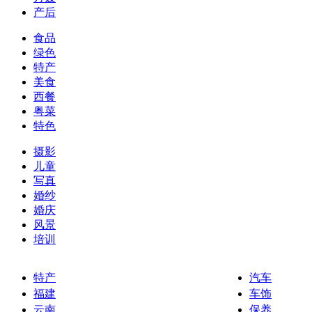
产后
食品
绿色
特产
美食
西餐
粤菜
特色
摄影
儿童
写真
婚纱
婚庆
风景
培训
特产
汽车
福建
车饰
云南
保养