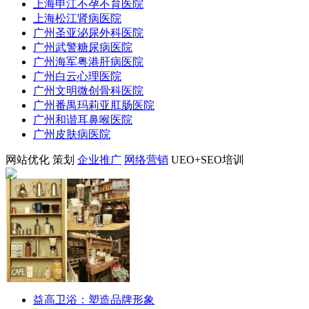
上海申江不孕不育医院
上海松江肾病医院
广州圣亚泌尿外科医院
广州武警糖尿病医院
广州海军粤港肝病医院
广州白云心理医院
广州文明微创骨科医院
广州番禺玛莉亚肛肠医院
广州和谐耳鼻喉医院
广州皮肤病医院
网站优化
策划
企业推广
网络营销
UEO+SEO培训
益高卫浴：塑造品牌形象