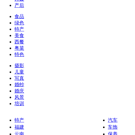
产后
食品
绿色
特产
美食
西餐
粤菜
特色
摄影
儿童
写真
婚纱
婚庆
风景
培训
特产
汽车
福建
车饰
云南
保养