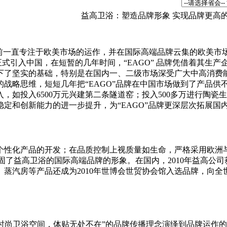
益高卫浴：塑造品牌形象 实现品牌更高
以前一直专注于欧美市场的运作，并在国际高端品牌云集的欧美市
牌正式引入中国，在短暂的几年时间，“EAGO” 品牌凭借着其
下了坚实的基础，特别是在国内一、二级市场深受广大中高消
战略思维，短短几年把“EAGO”品牌在中国市场做到了产品供不
如投入6500万元兴建第二条隧道窑；投入500多万进行陶瓷
定和创新能力的进一步提升，为“EAGO”品牌更深层次拓展国
性化产品的开发；在品质控制上视质量如生命，严格采用欧洲与
巩固了益高卫浴的国际高端品牌的形象。在国内，2010年益高
蒸汽房等产品还成为2010年世博会世贸协会馆入选品牌，向全
“时尚卫浴空间，体贴无处不在”的品牌传播理念演绎到品牌运作