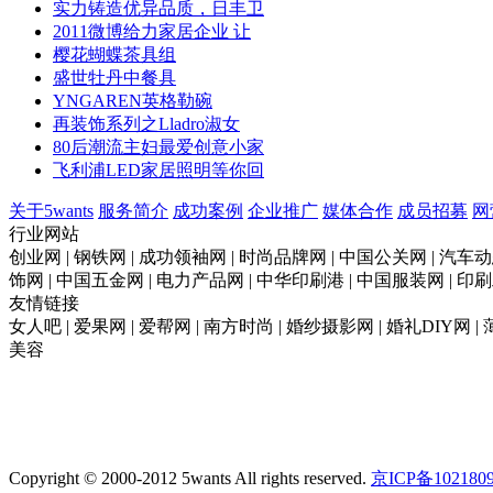
实力铸造优异品质，日丰卫
2011微博给力家居企业 让
樱花蝴蝶茶具组
盛世牡丹中餐具
YNGAREN英格勒碗
再装饰系列之Lladro淑女
80后潮流主妇最爱创意小家
飞利浦LED家居照明等你回
关于5wants
服务简介
成功案例
企业推广
媒体合作
成员招募
网
行业网站
创业网 | 钢铁网 | 成功领袖网 | 时尚品牌网 | 中国公关网 | 汽车动
饰网 | 中国五金网 | 电力产品网 | 中华印刷港 | 中国服装网 | 
友情链接
女人吧 | 爱果网 | 爱帮网 | 南方时尚 | 婚纱摄影网 | 婚礼DIY网 |
美容
Copyright © 2000-2012 5wants All rights reserved.
京ICP备102180