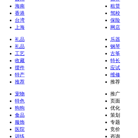
海南
租赁
香港
驾校
台湾
保险
上海
网店
礼品
乐器
礼品
钢琴
工艺
古筝
收藏
特长
摆件
应试
特产
维修
推荐
推荐
宠物
推广
特色
页面
狗狗
优化
食品
策划
服饰
专题
医院
竞价
训练
咨询