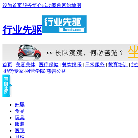
设为首页
服务简介
成功案例
网站地图
行业先驱
首页
|
美容美体
|
医疗保健
|
餐饮娱乐
|
日常服务
|
教育培训
|
旅
·
趋势专家
·
网营学院
·
慈善公益
妇婴
食品
玩具
服装
医院
月嫂