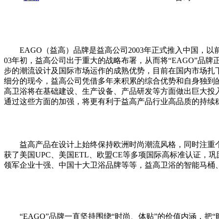
EAGO（益高）品牌是益高公司2003年正式推入中国，
03年初，益高公司出于重大的战略布署，从而将“EAGO”品
步的潮流设计及国际市场运作的成熟优势，目前在国内市场扎
细分的现今，益高公司凭借多年来积累的综合优势和自身独到的
高卫浴将在基础建设、生产设备、产品研发等方面做出巨大投入，
通过这些方面的加强，将更有利于益高产品行业高品质的持续稳
益高产品在设计上始终保持欧洲时尚潮流风格，同时注重个
获了美国UPC、美国ETL、欧盟CE等多项国际高标准认证，
领军企业十强、中国十大卫浴品牌等等，益高卫浴的智能马桶、
“EAGO”品牌一直坚持围绕“时尚、体贴”的价值内涵，把