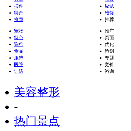
摆件
应试
特产
维修
推荐
推荐
宠物
推广
特色
页面
狗狗
优化
食品
策划
服饰
专题
医院
竞价
训练
咨询
美容整形
-
热门景点