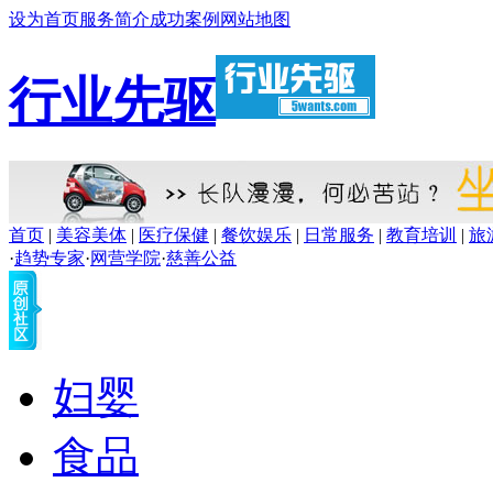
设为首页
服务简介
成功案例
网站地图
行业先驱
首页
|
美容美体
|
医疗保健
|
餐饮娱乐
|
日常服务
|
教育培训
|
旅
·
趋势专家
·
网营学院
·
慈善公益
妇婴
食品