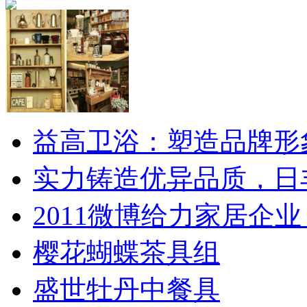
益高卫浴：塑造品牌形
实力铸造优异品质，日
2011微博给力家居企业
樱花蝴蝶茶具组
盛世牡丹中餐具