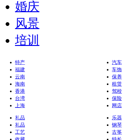
婚庆
风景
培训
特产
汽车
福建
车饰
云南
保养
海南
租赁
香港
驾校
台湾
保险
上海
网店
礼品
乐器
礼品
钢琴
工艺
古筝
收藏
特长