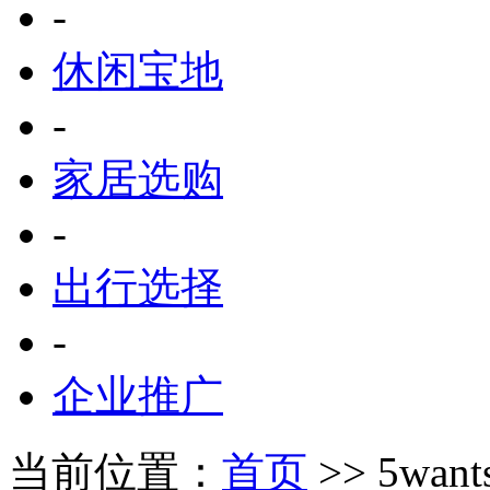
-
休闲宝地
-
家居选购
-
出行选择
-
企业推广
当前位置：
首页
>> 5wan