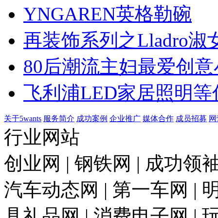
YNGAREN英格勒碗
再装饰系列之Lladro淑
80后潮流主妇最爱创意
飞利浦LED家居照明等
关于5wants
服务简介
成功案例
企业推广
媒体合作
成员招募
网
行业网站
创业网 | 钢铁网 | 成功领袖
汽车动态网 | 第一车网 | 明
具礼品网 | 消费电子网 | 