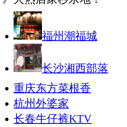
福州潮福城
长沙湘西部落
重庆东方菜根香
杭州外婆家
长春牛仔裤KTV