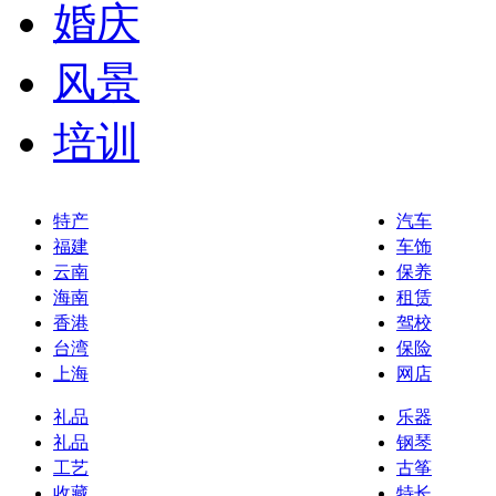
婚庆
风景
培训
特产
汽车
福建
车饰
云南
保养
海南
租赁
香港
驾校
台湾
保险
上海
网店
礼品
乐器
礼品
钢琴
工艺
古筝
收藏
特长