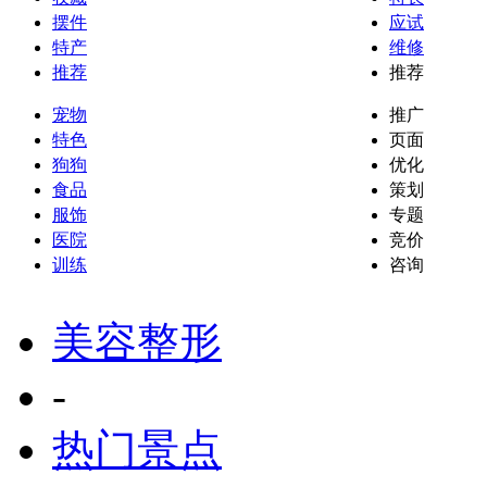
摆件
应试
特产
维修
推荐
推荐
宠物
推广
特色
页面
狗狗
优化
食品
策划
服饰
专题
医院
竞价
训练
咨询
美容整形
-
热门景点