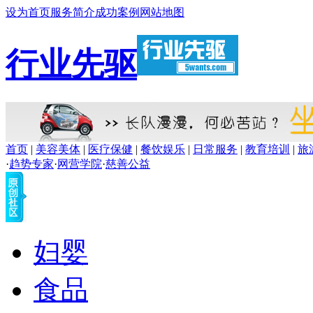
设为首页
服务简介
成功案例
网站地图
行业先驱
首页
|
美容美体
|
医疗保健
|
餐饮娱乐
|
日常服务
|
教育培训
|
旅
·
趋势专家
·
网营学院
·
慈善公益
妇婴
食品