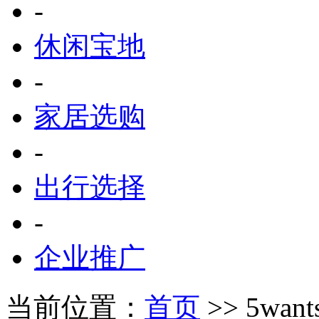
-
休闲宝地
-
家居选购
-
出行选择
-
企业推广
当前位置：
首页
>> 5wan