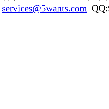
services@5wants.com
QQ:9