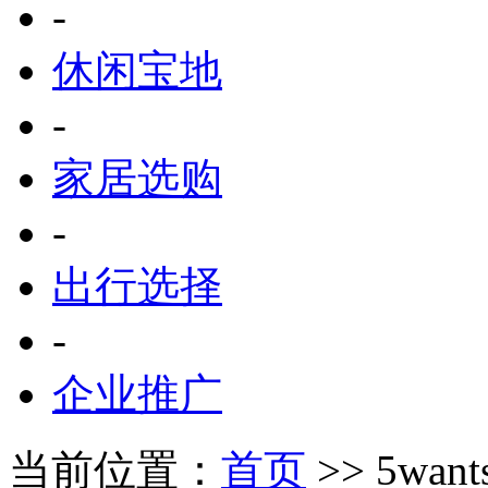
-
休闲宝地
-
家居选购
-
出行选择
-
企业推广
当前位置：
首页
>> 5wan