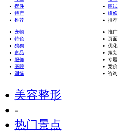
摆件
应试
特产
维修
推荐
推荐
宠物
推广
特色
页面
狗狗
优化
食品
策划
服饰
专题
医院
竞价
训练
咨询
美容整形
-
热门景点