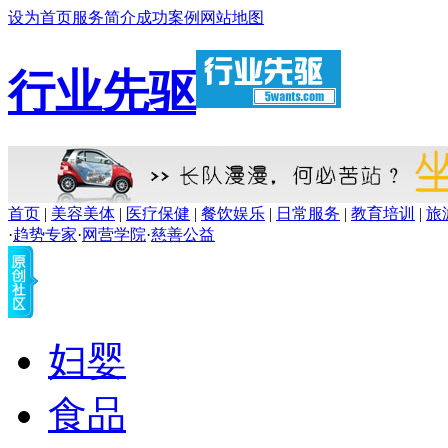
设为首页
服务简介
成功案例
网站地图
行业先驱
首页
|
美容美体
|
医疗保健
|
餐饮娱乐
|
日常服务
|
教育培训
|
旅
·
趋势专家
·
网营学院
·
慈善公益
妇婴
食品