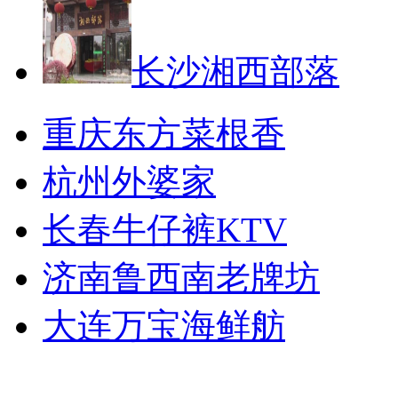
长沙湘西部落
重庆东方菜根香
杭州外婆家
长春牛仔裤KTV
济南鲁西南老牌坊
大连万宝海鲜舫