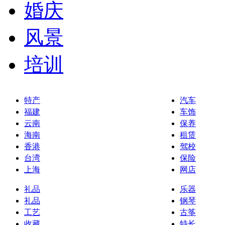
婚庆
风景
培训
特产
汽车
福建
车饰
云南
保养
海南
租赁
香港
驾校
台湾
保险
上海
网店
礼品
乐器
礼品
钢琴
工艺
古筝
收藏
特长