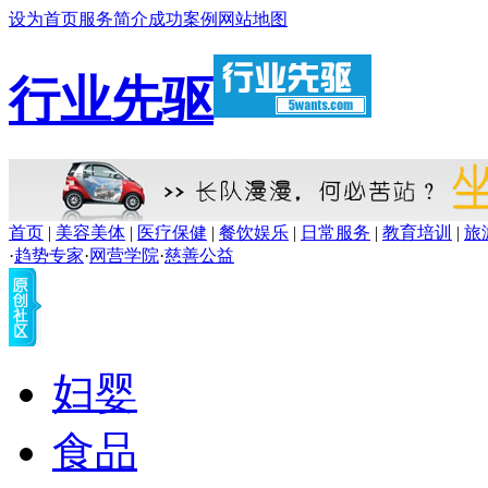
设为首页
服务简介
成功案例
网站地图
行业先驱
首页
|
美容美体
|
医疗保健
|
餐饮娱乐
|
日常服务
|
教育培训
|
旅
·
趋势专家
·
网营学院
·
慈善公益
妇婴
食品