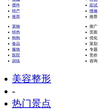
摆件
应试
特产
维修
推荐
推荐
宠物
推广
特色
页面
狗狗
优化
食品
策划
服饰
专题
医院
竞价
训练
咨询
美容整形
-
热门景点