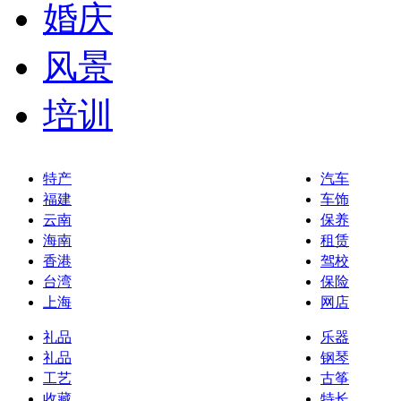
婚庆
风景
培训
特产
汽车
福建
车饰
云南
保养
海南
租赁
香港
驾校
台湾
保险
上海
网店
礼品
乐器
礼品
钢琴
工艺
古筝
收藏
特长