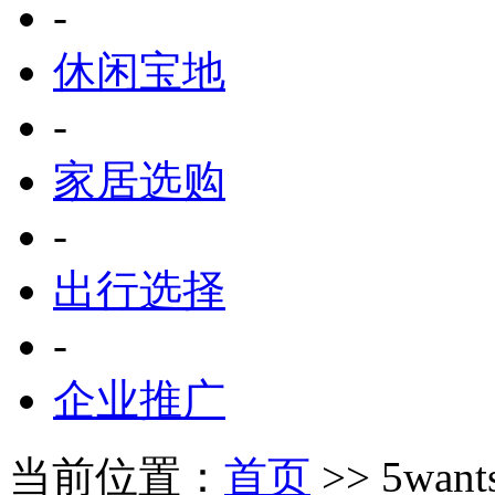
-
休闲宝地
-
家居选购
-
出行选择
-
企业推广
当前位置：
首页
>> 5wan