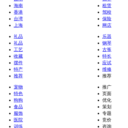
海南
租赁
香港
驾校
台湾
保险
上海
网店
礼品
乐器
礼品
钢琴
工艺
古筝
收藏
特长
摆件
应试
特产
维修
推荐
推荐
宠物
推广
特色
页面
狗狗
优化
食品
策划
服饰
专题
医院
竞价
训练
咨询