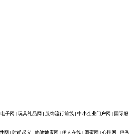
 消费电子网 | 玩具礼品网 | 服饰流行前线 | 中小企业门户网 | 国际服
性网 | 时尚起义 | 他健她康网 | 伊人在线 | 闺蜜网 | 心理网 | 伊秀