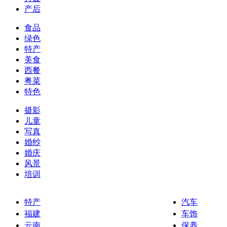
产后
食品
绿色
特产
美食
西餐
粤菜
特色
摄影
儿童
写真
婚纱
婚庆
风景
培训
特产
汽车
福建
车饰
云南
保养