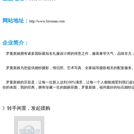
网站地址：
http://www.fzroman.com
企业
简介：
罗曼新娘拥有诸多国际最知名礼服设计师的得意之作，服装奢华大气，品味非凡；
罗曼新娘为您提供婚纱摄影，情侣照、艺术写真、全家福等摄影相关的配套服务。
罗曼新娘的宗旨是：让每一位新人达到100%满意，让每一个人都能感受到我们
你的体面，我的经典，拥有珍藏一生的靓丽容颜，罗曼新娘，福州最好的钻石婚纱
》转手闲置，发起团购