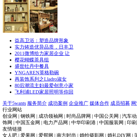
益高卫浴：塑造品牌形象
实力铸造优异品质，日丰卫
2011微博给力家居企业 让
樱花蝴蝶茶具组
盛世牡丹中餐具
YNGAREN英格勒碗
再装饰系列之Lladro淑女
80后潮流主妇最爱创意小家
飞利浦LED家居照明等你回
关于5wants
服务简介
成功案例
企业推广
媒体合作
成员招募
网
行业网站
创业网 | 钢铁网 | 成功领袖网 | 时尚品牌网 | 中国公关网 | 汽车动
饰网 | 中国五金网 | 电力产品网 | 中华印刷港 | 中国服装网 | 
友情链接
女人吧 | 爱果网 | 爱帮网 | 南方时尚 | 婚纱摄影网 | 婚礼DIY网 |