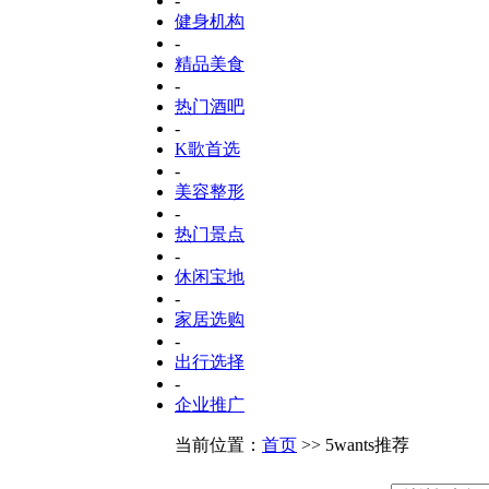
-
健身机构
-
精品美食
-
热门酒吧
-
K歌首选
-
美容整形
-
热门景点
-
休闲宝地
-
家居选购
-
出行选择
-
企业推广
当前位置：
首页
>> 5wants推荐