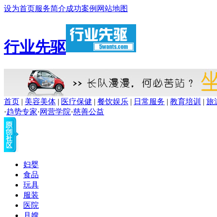
设为首页
服务简介
成功案例
网站地图
行业先驱
首页
|
美容美体
|
医疗保健
|
餐饮娱乐
|
日常服务
|
教育培训
|
旅
·
趋势专家
·
网营学院
·
慈善公益
妇婴
食品
玩具
服装
医院
月嫂