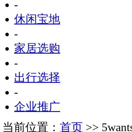
-
休闲宝地
-
家居选购
-
出行选择
-
企业推广
当前位置：
首页
>> 5wan