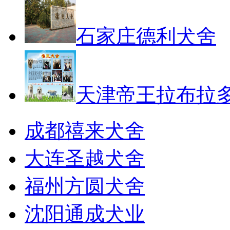
石家庄德利犬舍
天津帝王拉布拉
成都禧来犬舍
大连圣越犬舍
福州方圆犬舍
沈阳通成犬业