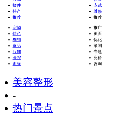
摆件
应试
特产
维修
推荐
推荐
宠物
推广
特色
页面
狗狗
优化
食品
策划
服饰
专题
医院
竞价
训练
咨询
美容整形
-
热门景点