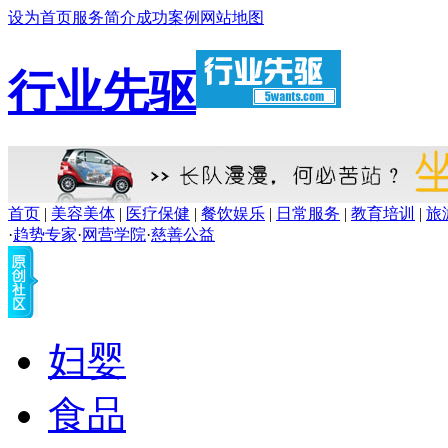
设为首页
服务简介
成功案例
网站地图
行业先驱
首页
|
美容美体
|
医疗保健
|
餐饮娱乐
|
日常服务
|
教育培训
|
旅
·
趋势专家
·
网营学院
·
慈善公益
妇婴
食品