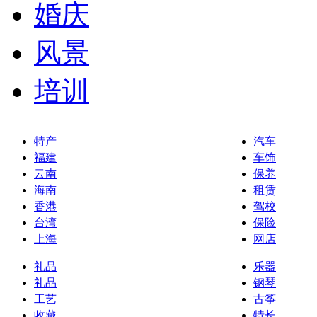
婚庆
风景
培训
特产
汽车
福建
车饰
云南
保养
海南
租赁
香港
驾校
台湾
保险
上海
网店
礼品
乐器
礼品
钢琴
工艺
古筝
收藏
特长