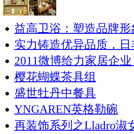
益高卫浴：塑造品牌形
实力铸造优异品质，日
2011微博给力家居企业
樱花蝴蝶茶具组
盛世牡丹中餐具
YNGAREN英格勒碗
再装饰系列之Lladro淑