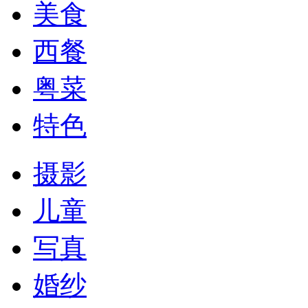
美食
西餐
粤菜
特色
摄影
儿童
写真
婚纱