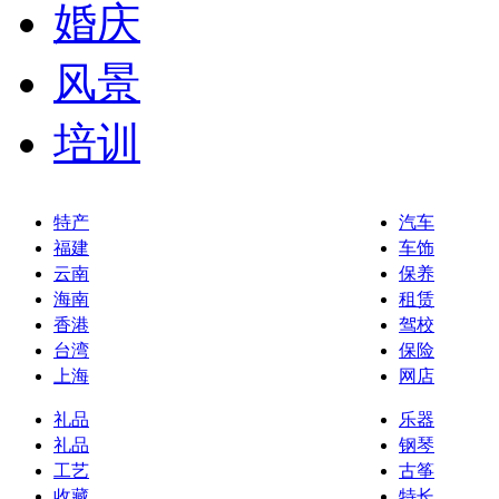
婚庆
风景
培训
特产
汽车
福建
车饰
云南
保养
海南
租赁
香港
驾校
台湾
保险
上海
网店
礼品
乐器
礼品
钢琴
工艺
古筝
收藏
特长