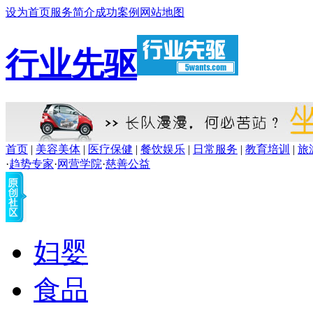
设为首页
服务简介
成功案例
网站地图
行业先驱
首页
|
美容美体
|
医疗保健
|
餐饮娱乐
|
日常服务
|
教育培训
|
旅
·
趋势专家
·
网营学院
·
慈善公益
妇婴
食品