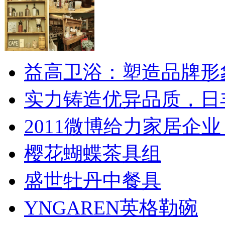
益高卫浴：塑造品牌形
实力铸造优异品质，日
2011微博给力家居企业
樱花蝴蝶茶具组
盛世牡丹中餐具
YNGAREN英格勒碗