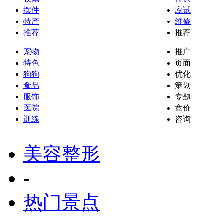
摆件
应试
特产
维修
推荐
推荐
宠物
推广
特色
页面
狗狗
优化
食品
策划
服饰
专题
医院
竞价
训练
咨询
美容整形
-
热门景点