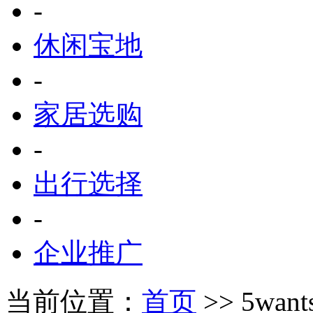
-
休闲宝地
-
家居选购
-
出行选择
-
企业推广
当前位置：
首页
>> 5wan