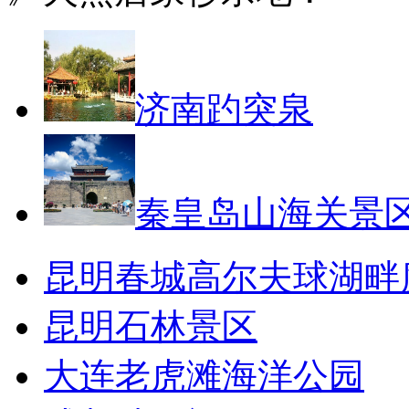
济南趵突泉
秦皇岛山海关景
昆明春城高尔夫球湖畔
昆明石林景区
大连老虎滩海洋公园