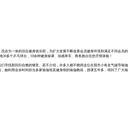
、洗浴为一体的综合健身俱乐部，为扩大发展不断改善会员健身环境和满足不同会员
地30多个乒乓球台，10余种健身操课、动感单车、商务跑台任您尽情体验！
员们寻找那回归自燃的惬意。若不介绍，许多人都不晓得这位在
我市小有名气辅导瑜伽
信，她利用业余时间担当多家瑜伽馆及健身馆的瑜伽教
练，授课五年多，得到了广大瑜