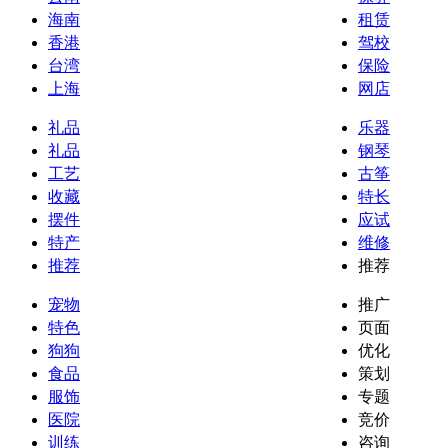
海南
租赁
香港
驾校
台湾
保险
上海
网店
礼品
乐器
礼品
钢琴
工艺
古筝
收藏
特长
摆件
应试
特产
维修
推荐
推荐
宠物
推广
特色
页面
狗狗
优化
食品
策划
服饰
专题
医院
竞价
训练
咨询