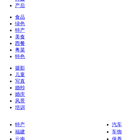
产后
食品
绿色
特产
美食
西餐
粤菜
特色
摄影
儿童
写真
婚纱
婚庆
风景
培训
特产
汽车
福建
车饰
云南
保养