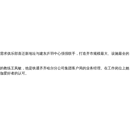
的需求俱乐部喜迁新地址与建东乒羽中心强强联手，打造齐市规模最大、设施最全的
的教练王凤敏，他是铁通齐齐哈尔分公司集团客户局的业务经理。在工作岗位上她
伽爱好者的认可。