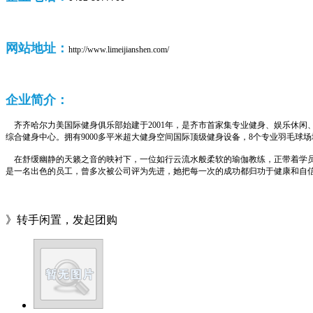
网站地址：
http://www.limeijianshen.com/
企业
简介：
齐齐哈尔力美国际健身俱乐部始建于2001年，是齐市首家集专业健身、娱乐休闲
综合健身中心。拥有9000多平米超大健身空间国际顶级健身设备，8个专业羽毛球场
在舒缓幽静的天籁之音的映衬下，一位如行云流水般柔软的瑜伽教练，正带着学
是一名出色的员工，曾多次被公司评为先进
，她把每一次的成功都归功于健康和自
》转手闲置，发起团购