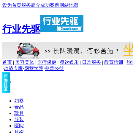
设为首页
服务简介
成功案例
网站地图
行业先驱
首页
|
美容美体
|
医疗保健
|
餐饮娱乐
|
日常服务
|
教育培训
|
旅
·
趋势专家
·
网营学院
·
慈善公益
妇婴
食品
玩具
服装
医院
月嫂