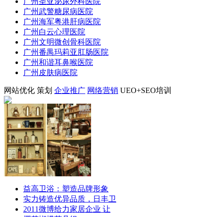
广州圣亚泌尿外科医院
广州武警糖尿病医院
广州海军粤港肝病医院
广州白云心理医院
广州文明微创骨科医院
广州番禺玛莉亚肛肠医院
广州和谐耳鼻喉医院
广州皮肤病医院
网站优化
策划
企业推广
网络营销
UEO+SEO培训
益高卫浴：塑造品牌形象
实力铸造优异品质，日丰卫
2011微博给力家居企业 让