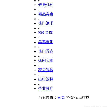
-
健身机构
-
精品美食
-
热门酒吧
-
K歌首选
-
美容整形
-
热门景点
-
休闲宝地
-
家居选购
-
出行选择
-
企业推广
当前位置：
首页
>> 5wants推荐