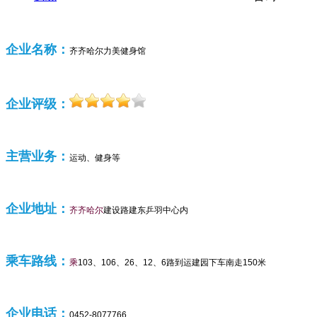
企业名称：
齐齐哈尔力美健身馆
企业评级：
主营业务：
运动、健身等
企业
地址：
齐齐哈尔
建设路建东乒羽中心内
乘车路线：
乘
103、106、26、12、6路到运建园下车南走150米
企业
电话：
0452-8077766