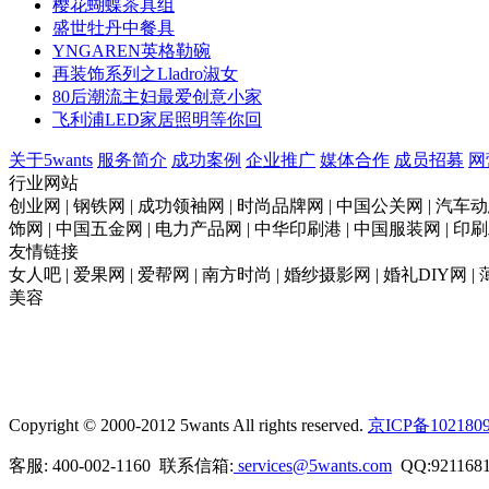
樱花蝴蝶茶具组
盛世牡丹中餐具
YNGAREN英格勒碗
再装饰系列之Lladro淑女
80后潮流主妇最爱创意小家
飞利浦LED家居照明等你回
关于5wants
服务简介
成功案例
企业推广
媒体合作
成员招募
网
行业网站
创业网 | 钢铁网 | 成功领袖网 | 时尚品牌网 | 中国公关网 | 汽车动
饰网 | 中国五金网 | 电力产品网 | 中华印刷港 | 中国服装网 | 
友情链接
女人吧 | 爱果网 | 爱帮网 | 南方时尚 | 婚纱摄影网 | 婚礼DIY网 |
美容
Copyright © 2000-2012 5wants All rights reserved.
京ICP备102180
客服: 400-002-1160 联系信箱:
services@5wants.com
QQ:9211681