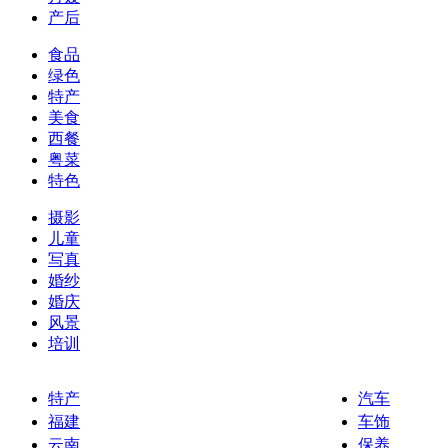
产后
食品
绿色
特产
美食
西餐
粤菜
特色
摄影
儿童
写真
婚纱
婚庆
风景
培训
特产
汽车
福建
车饰
云南
保养