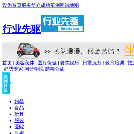
设为首页
服务简介
成功案例
网站地图
行业先驱
首页
|
美容美体
|
医疗保健
|
餐饮娱乐
|
日常服务
|
教育培训
|
旅
·
趋势专家
·
网营学院
·
慈善公益
妇婴
食品
玩具
服装
医院
月嫂