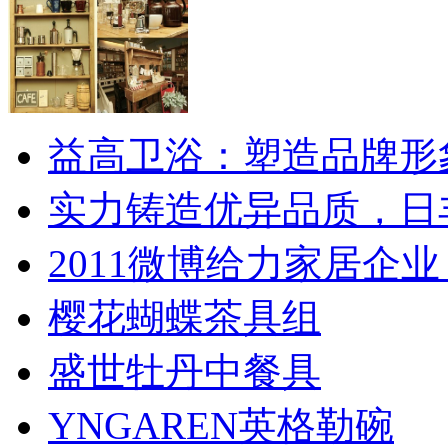
益高卫浴：塑造品牌形
实力铸造优异品质，日
2011微博给力家居企业
樱花蝴蝶茶具组
盛世牡丹中餐具
YNGAREN英格勒碗