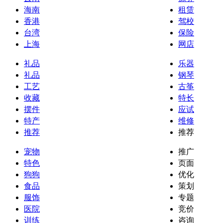
海南
租赁
香港
驾校
台湾
保险
上海
网店
礼品
乐器
礼品
钢琴
工艺
古筝
收藏
特长
摆件
应试
特产
维修
推荐
推荐
宠物
推广
特色
页面
狗狗
优化
食品
策划
服饰
专题
医院
竞价
训练
咨询