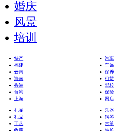
婚庆
风景
培训
特产
汽车
福建
车饰
云南
保养
海南
租赁
香港
驾校
台湾
保险
上海
网店
礼品
乐器
礼品
钢琴
工艺
古筝
收藏
特长