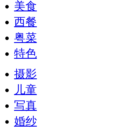
美食
西餐
粤菜
特色
摄影
儿童
写真
婚纱