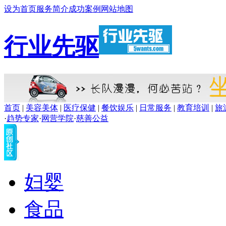
设为首页
服务简介
成功案例
网站地图
行业先驱
首页
|
美容美体
|
医疗保健
|
餐饮娱乐
|
日常服务
|
教育培训
|
旅
·
趋势专家
·
网营学院
·
慈善公益
妇婴
食品