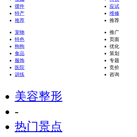
摆件
应试
特产
维修
推荐
推荐
宠物
推广
特色
页面
狗狗
优化
食品
策划
服饰
专题
医院
竞价
训练
咨询
美容整形
-
热门景点