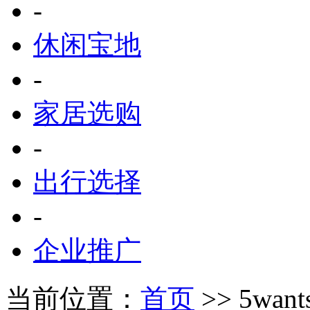
-
休闲宝地
-
家居选购
-
出行选择
-
企业推广
当前位置：
首页
>> 5wan