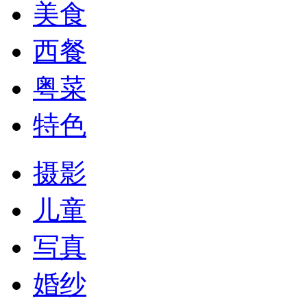
美食
西餐
粤菜
特色
摄影
儿童
写真
婚纱