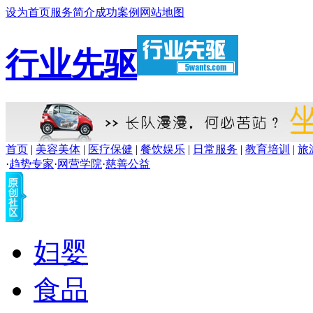
设为首页
服务简介
成功案例
网站地图
行业先驱
首页
|
美容美体
|
医疗保健
|
餐饮娱乐
|
日常服务
|
教育培训
|
旅
·
趋势专家
·
网营学院
·
慈善公益
妇婴
食品