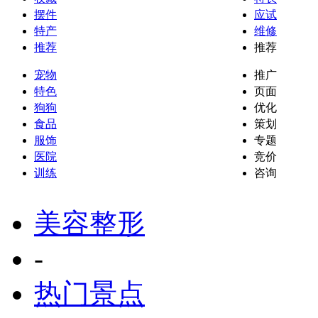
摆件
应试
特产
维修
推荐
推荐
宠物
推广
特色
页面
狗狗
优化
食品
策划
服饰
专题
医院
竞价
训练
咨询
美容整形
-
热门景点