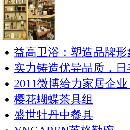
益高卫浴：塑造品牌形
实力铸造优异品质，日
2011微博给力家居企业
樱花蝴蝶茶具组
盛世牡丹中餐具