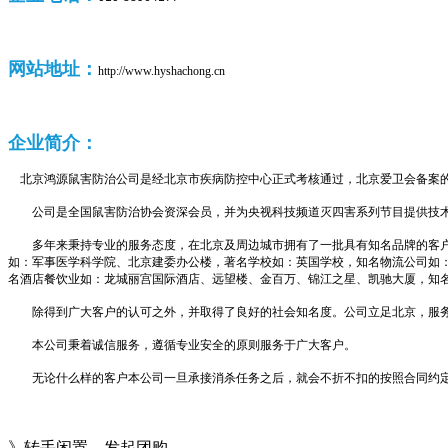
网站地址：
http://www.hyshachong.cn
企业
简介：
北京鸿源鼠害防治公司是经北京市疾病防控中心正式考核通过，北京爱卫会备案
公司是全国鼠害防治协会资深会员，并为央视科技频道灭四害系列节目提供技术
多年来秉持专业的服务态度，在北京及周边城市拥有了一批具有知名品牌的客户
如：军事医学科学院、北京建委办公楼，著名学校如：英国学校，知名物流公司如
名酒店餐饮业如：龙城丽宫国际酒店、远望楼、金百万、锦江之星、凯驰大厦，知
除得到广大客户的认可之外，并取得了良好的社会知名度。公司立足北京，服务
本公司秉着诚信服务，遵循专业安全的原则服务于广大客户。
无论什么样的客户本公司一旦承接消杀任务之后，就会不折不扣的按照合同约定
》转手闲置，发起团购