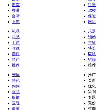
海南
租赁
香港
驾校
台湾
保险
上海
网店
礼品
乐器
礼品
钢琴
工艺
古筝
收藏
特长
摆件
应试
特产
维修
推荐
推荐
宠物
推广
特色
页面
狗狗
优化
食品
策划
服饰
专题
医院
竞价
训练
咨询