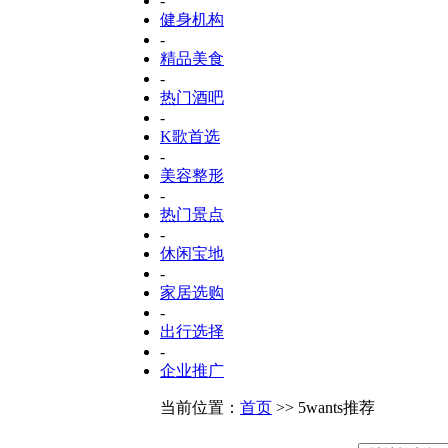
-
健身机构
-
精品美食
-
热门酒吧
-
K歌首选
-
美容整形
-
热门景点
-
休闲宝地
-
家居选购
-
出行选择
-
企业推广
当前位置：
首页
>> 5wants推荐