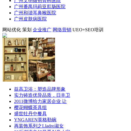
广州文明微创骨科医院
广州番禺玛莉亚肛肠医院
广州和谐耳鼻喉医院
广州皮肤病医院
网站优化
策划
企业推广
网络营销
UEO+SEO培训
益高卫浴：塑造品牌形象
实力铸造优异品质，日丰卫
2011微博给力家居企业 让
樱花蝴蝶茶具组
盛世牡丹中餐具
YNGAREN英格勒碗
再装饰系列之Lladro淑女