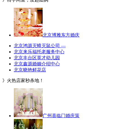
北京博雅东方婚庆
北京鸿源灭蟑灭鼠公司 —
北京来乐福托老服务中心
北京丰台区英才幼儿园
北京鑫源婚姻介绍中心
北京晓艳鲜花店
》火热店家秒杀地！
广州喜临门婚庆策