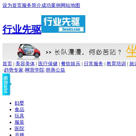
设为首页
服务简介
成功案例
网站地图
行业先驱
首页
|
美容美体
|
医疗保健
|
餐饮娱乐
|
日常服务
|
教育培训
|
旅
·
趋势专家
·
网营学院
·
慈善公益
妇婴
食品
玩具
服装
医院
月嫂