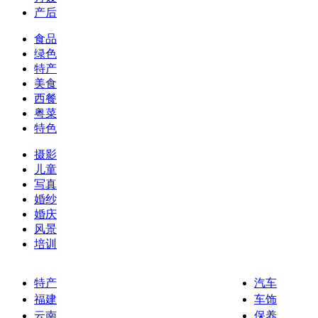
产后
食品
绿色
特产
美食
西餐
粤菜
特色
摄影
儿童
写真
婚纱
婚庆
风景
培训
特产
汽车
福建
车饰
云南
保养