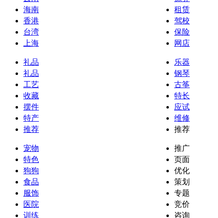
海南
租赁
香港
驾校
台湾
保险
上海
网店
礼品
乐器
礼品
钢琴
工艺
古筝
收藏
特长
摆件
应试
特产
维修
推荐
推荐
宠物
推广
特色
页面
狗狗
优化
食品
策划
服饰
专题
医院
竞价
训练
咨询