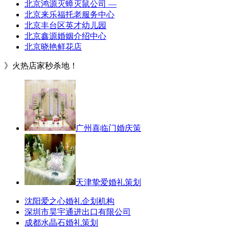
北京鸿源灭蟑灭鼠公司 —
北京来乐福托老服务中心
北京丰台区英才幼儿园
北京鑫源婚姻介绍中心
北京晓艳鲜花店
》火热店家秒杀地！
广州喜临门婚庆策
天津挚爱婚礼策划
沈阳爱之心婚礼企划机构
深圳市昊宇通进出口有限公司
成都水晶石婚礼策划