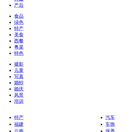
产后
食品
绿色
特产
美食
西餐
粤菜
特色
摄影
儿童
写真
婚纱
婚庆
风景
培训
特产
汽车
福建
车饰
云南
保养