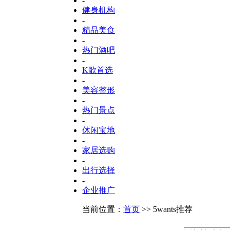
-
健身机构
-
精品美食
-
热门酒吧
-
K歌首选
-
美容整形
-
热门景点
-
休闲宝地
-
家居选购
-
出行选择
-
企业推广
当前位置：
首页
>> 5wants推荐