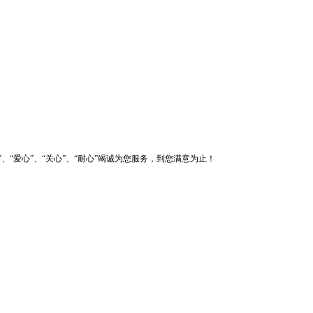
爱心”、“关心”、“耐心”竭诚为您服务，到您满意为止！