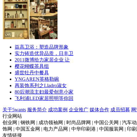
益高卫浴：塑造品牌形象
实力铸造优异品质，日丰卫
2011微博给力家居企业 让
樱花蝴蝶茶具组
盛世牡丹中餐具
YNGAREN英格勒碗
再装饰系列之Lladro淑女
80后潮流主妇最爱创意小家
飞利浦LED家居照明等你回
关于5wants
服务简介
成功案例
企业推广
媒体合作
成员招募
网
行业网站
创业网 | 钢铁网 | 成功领袖网 | 时尚品牌网 | 中国公关网 | 汽车动
饰网 | 中国五金网 | 电力产品网 | 中华印刷港 | 中国服装网 | 
友情链接