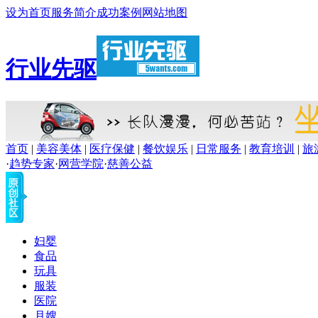
设为首页
服务简介
成功案例
网站地图
行业先驱
首页
|
美容美体
|
医疗保健
|
餐饮娱乐
|
日常服务
|
教育培训
|
旅
·
趋势专家
·
网营学院
·
慈善公益
妇婴
食品
玩具
服装
医院
月嫂