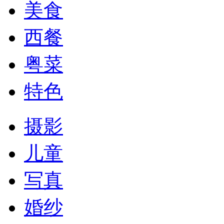
美食
西餐
粤菜
特色
摄影
儿童
写真
婚纱