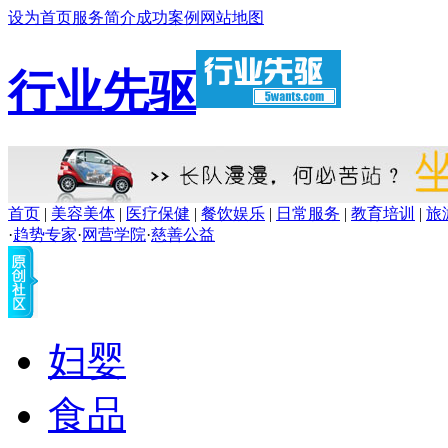
设为首页
服务简介
成功案例
网站地图
行业先驱
首页
|
美容美体
|
医疗保健
|
餐饮娱乐
|
日常服务
|
教育培训
|
旅
·
趋势专家
·
网营学院
·
慈善公益
妇婴
食品