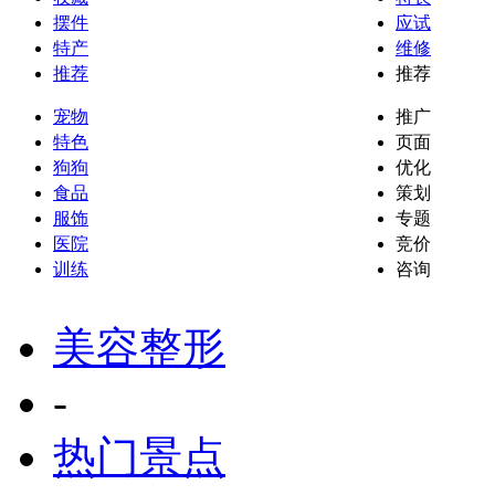
摆件
应试
特产
维修
推荐
推荐
宠物
推广
特色
页面
狗狗
优化
食品
策划
服饰
专题
医院
竞价
训练
咨询
美容整形
-
热门景点