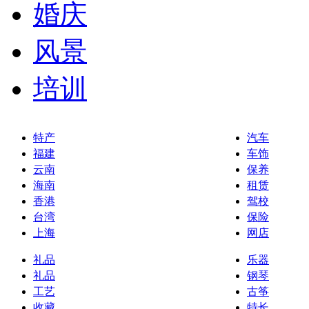
婚庆
风景
培训
特产
汽车
福建
车饰
云南
保养
海南
租赁
香港
驾校
台湾
保险
上海
网店
礼品
乐器
礼品
钢琴
工艺
古筝
收藏
特长