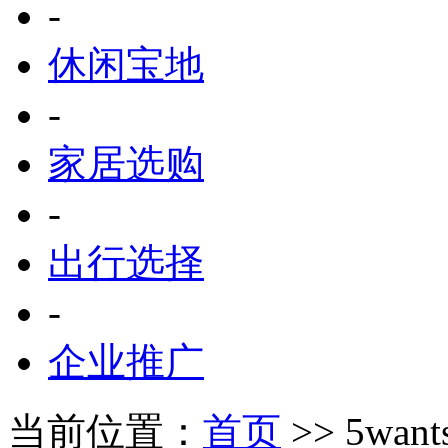
-
休闲宝地
-
家居选购
-
出行选择
-
企业推广
当前位置：
首页
>> 5wan