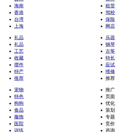
海南
租赁
香港
驾校
台湾
保险
上海
网店
礼品
乐器
礼品
钢琴
工艺
古筝
收藏
特长
摆件
应试
特产
维修
推荐
推荐
宠物
推广
特色
页面
狗狗
优化
食品
策划
服饰
专题
医院
竞价
训练
咨询