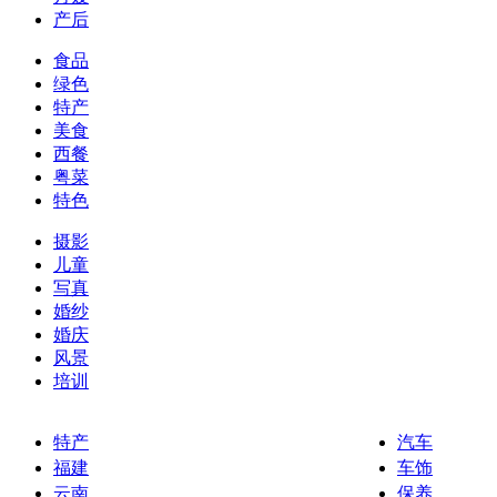
产后
食品
绿色
特产
美食
西餐
粤菜
特色
摄影
儿童
写真
婚纱
婚庆
风景
培训
特产
汽车
福建
车饰
云南
保养