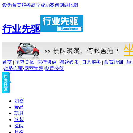
设为首页
服务简介
成功案例
网站地图
行业先驱
首页
|
美容美体
|
医疗保健
|
餐饮娱乐
|
日常服务
|
教育培训
|
旅
·
趋势专家
·
网营学院
·
慈善公益
妇婴
食品
玩具
服装
医院
月嫂