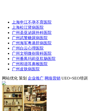
上海申江不孕不育医院
上海松江肾病医院
广州圣亚泌尿外科医院
广州武警糖尿病医院
广州海军粤港肝病医院
广州白云心理医院
广州文明微创骨科医院
广州番禺玛莉亚肛肠医院
广州和谐耳鼻喉医院
广州皮肤病医院
网站优化
策划
企业推广
网络营销
UEO+SEO培训