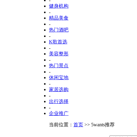
-
健身机构
-
精品美食
-
热门酒吧
-
K歌首选
-
美容整形
-
热门景点
-
休闲宝地
-
家居选购
-
出行选择
-
企业推广
当前位置：
首页
>> 5wants推荐