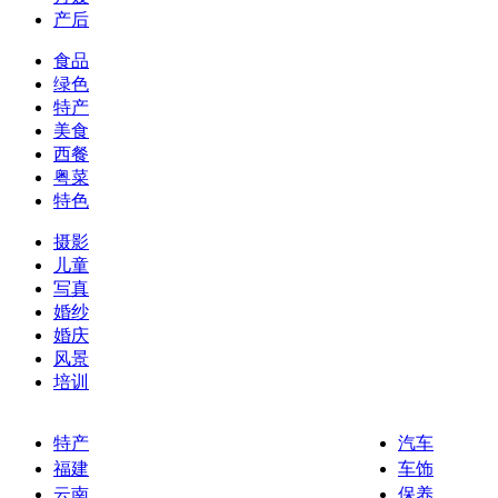
产后
食品
绿色
特产
美食
西餐
粤菜
特色
摄影
儿童
写真
婚纱
婚庆
风景
培训
特产
汽车
福建
车饰
云南
保养