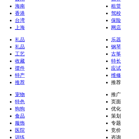
海南
租赁
香港
驾校
台湾
保险
上海
网店
礼品
乐器
礼品
钢琴
工艺
古筝
收藏
特长
摆件
应试
特产
维修
推荐
推荐
宠物
推广
特色
页面
狗狗
优化
食品
策划
服饰
专题
医院
竞价
训练
咨询