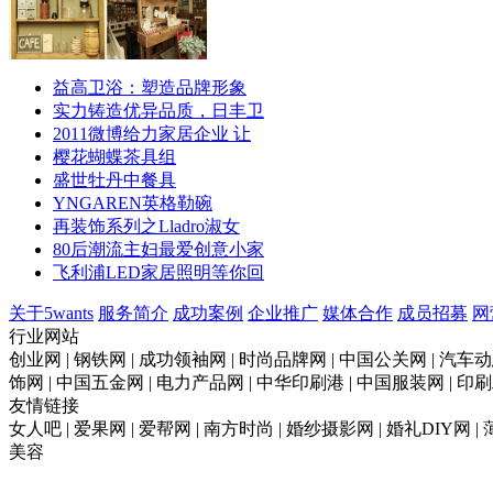
益高卫浴：塑造品牌形象
实力铸造优异品质，日丰卫
2011微博给力家居企业 让
樱花蝴蝶茶具组
盛世牡丹中餐具
YNGAREN英格勒碗
再装饰系列之Lladro淑女
80后潮流主妇最爱创意小家
飞利浦LED家居照明等你回
关于5wants
服务简介
成功案例
企业推广
媒体合作
成员招募
网
行业网站
创业网 | 钢铁网 | 成功领袖网 | 时尚品牌网 | 中国公关网 | 汽车动
饰网 | 中国五金网 | 电力产品网 | 中华印刷港 | 中国服装网 | 
友情链接
女人吧 | 爱果网 | 爱帮网 | 南方时尚 | 婚纱摄影网 | 婚礼DIY网 |
美容