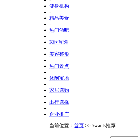
-
健身机构
-
精品美食
-
热门酒吧
-
K歌首选
-
美容整形
-
热门景点
-
休闲宝地
-
家居选购
-
出行选择
-
企业推广
当前位置：
首页
>> 5wants推荐