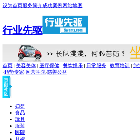
设为首页
服务简介
成功案例
网站地图
行业先驱
首页
|
美容美体
|
医疗保健
|
餐饮娱乐
|
日常服务
|
教育培训
|
旅
·
趋势专家
·
网营学院
·
慈善公益
妇婴
食品
玩具
服装
医院
月嫂