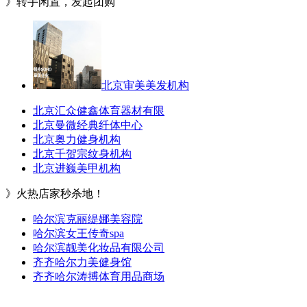
》转手闲置，发起团购
北京审美美发机构
北京汇众健鑫体育器材有限
北京曼微经典纤体中心
北京奥力健身机构
北京千贺宗纹身机构
北京进巍美甲机构
》火热店家秒杀地！
哈尔滨克丽缇娜美容院
哈尔滨女王传奇spa
哈尔滨靓美化妆品有限公司
齐齐哈尔力美健身馆
齐齐哈尔涛搏体育用品商场