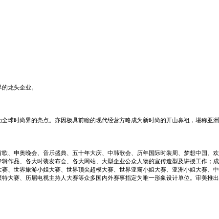
界的龙头企业。
全球时尚界的亮点。亦因极具前瞻的现代经营方略成为新时尚的开山鼻祖，堪称亚洲
首歌、申奥晚会、音乐盛典、五十年大庆、中韩歌会、历年国际时装周、梦想中国、欢
辑作品、各大时装发布会、各大网站、大型企业公众人物的宣传造型及讲授工作；成功
大赛、世界旅游小姐大赛、世界顶尖超模大赛、世界亚裔小姐大赛、亚洲小姐大赛、中
模特大赛、历届电视主持人大赛等众多国内外赛事指定为唯一形象设计单位。审美推出