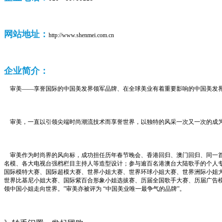
网站地址：
http://www.shenmei.com.cn
企业
简介：
审美——享誉国际的中国美发界领军品牌、在全球美业有着重要影响的中国美发
审美，一直以引领尖端时尚潮流技术而享誉世界，以独特的风采一次又一次的成为
审美作为时尚界的风向标，成功担任历年春节晚会、香港回归、澳门回归、同一
名模、各大电视台强档栏目主持人等造型设计；参与逾百名港澳台大陆歌手的个人专
国际模特大赛、国际超模大赛、世界小姐大赛、世界环球小姐大赛、世界洲际小姐
世界比基尼小姐大赛、国际紫百合形象小姐选拔赛、历届全国歌手大赛、历届广告
领中国小姐走向世界。”审美亦被评为 “中国美业唯一最争气的品牌”。