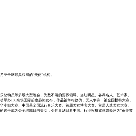
乃至全球最具权威的“美丽”机构。
乐总动员等多场大型晚会，为数不清的要职领导、当红明星、各界名人、艺术家、
举办180余场国际前瞻趋势发布，作品被争相效仿，无人争锋；被全国模特大赛、
华小姐大赛、中国星全国流行音乐大赛、首届美女博客大赛、首届人造美女大赛、
的选手成为令全球瞩目的美女，令世界刮目看中国。行业权威媒体曾概述为“审美带