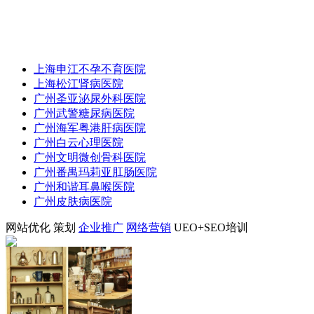
上海申江不孕不育医院
上海松江肾病医院
广州圣亚泌尿外科医院
广州武警糖尿病医院
广州海军粤港肝病医院
广州白云心理医院
广州文明微创骨科医院
广州番禺玛莉亚肛肠医院
广州和谐耳鼻喉医院
广州皮肤病医院
网站优化
策划
企业推广
网络营销
UEO+SEO培训